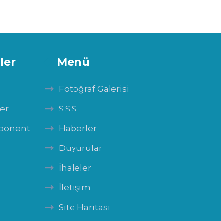
ler
Menü
Fotoğraf Galerisi
ler
S.S.S
mponent
Haberler
Duyurular
İhaleler
İletişim
Site Haritası