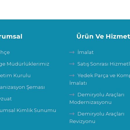
rumsal
Ürün Ve Hizmet
ihçe
İmalat
ge Müdürlüklerimiz
Satış Sonrası Hizmet
etim Kurulu
Yedek Parça ve Ko
İmalatı
anizasyon Şeması
Demiryolu Araçları
zuat
Modernizasyonu
umsal Kimlik Sunumu
Demiryolu Araçları
Revizyonu