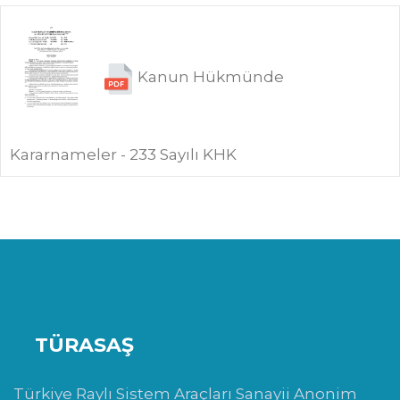
Kanun Hükmünde
Kararnameler - 233 Sayılı KHK
TÜRASAŞ
Türkiye Raylı Sistem Araçları Sanayii Anonim