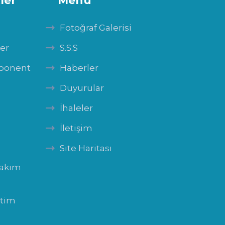
ler
Menü
Fotoğraf Galerisi
ler
S.S.S
mponent
Haberler
Duyurular
İhaleler
İletişim
Site Haritası
Bakım
itim