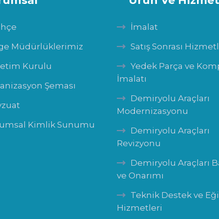
rumsal
Ürün Ve Hizmet
ihçe
İmalat
ge Müdürlüklerimiz
Satış Sonrası Hizmet
etim Kurulu
Yedek Parça ve Ko
İmalatı
anizasyon Şeması
Demiryolu Araçları
zuat
Modernizasyonu
umsal Kimlik Sunumu
Demiryolu Araçları
Revizyonu
Demiryolu Araçları 
ve Onarımı
Teknik Destek ve Eğ
Hizmetleri