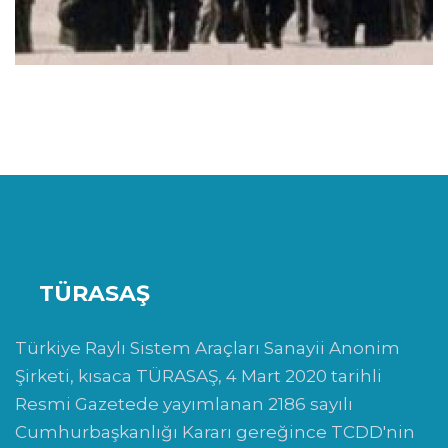
TÜRASAŞ
Türkiye Raylı Sistem Araçları Sanayii Anonim
Şirketi, kısaca TÜRASAŞ, 4 Mart 2020 tarihli
Resmi Gazetede yayımlanan 2186 sayılı
Cumhurbaşkanlığı Kararı gereğince TCDD'nin