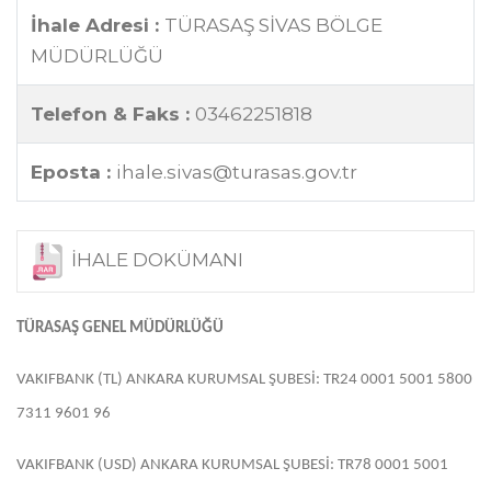
İhale Adresi :
TÜRASAŞ SİVAS BÖLGE
MÜDÜRLÜĞÜ
Telefon & Faks :
03462251818
Eposta :
ihale.sivas@turasas.gov.tr
İHALE DOKÜMANI
TÜRASAŞ GENEL MÜDÜRLÜĞÜ
VAKIFBANK (TL) ANKARA KURUMSAL ŞUBESİ: TR24 0001 5001 5800
7311 9601 96
VAKIFBANK (USD) ANKARA KURUMSAL ŞUBESİ: TR78 0001 5001