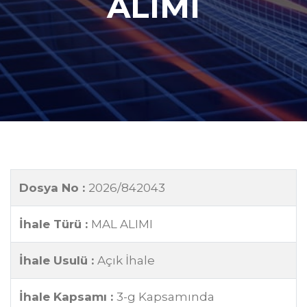
ALIMI
Dosya No :
2026/842043
İhale Türü :
MAL ALIMI
İhale Usulü :
Açık İhale
İhale Kapsamı :
3-g Kapsamında