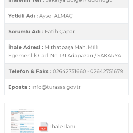
İhalenin Yeri :
Sakarya Bölge Müdürlüğü
Yetkili Adı :
Aysel ALMAÇ
Sorumlu Adı :
Fatih Çapar
İhale Adresi :
Mithatpaşa Mah. Milli
Egemenlik Cad. No: 131 Adapazarı / SAKARYA
Telefon & Faks :
02642751660 - 02642751679
Eposta :
info@turasas.gov.tr
İhale İlanı