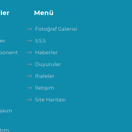
ler
Menü
Fotoğraf Galerisi
ler
S.S.S
mponent
Haberler
Duyurular
İhaleler
İletişim
Site Haritası
Bakım
itim