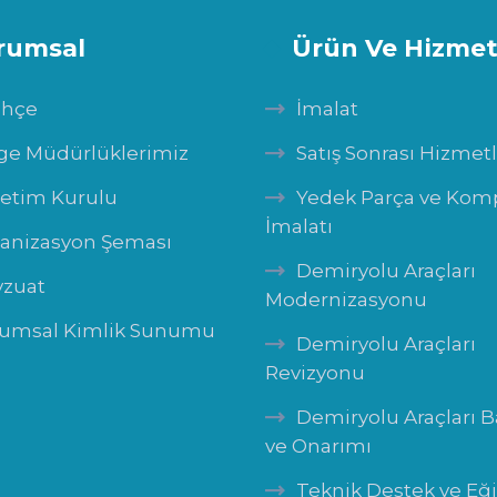
rumsal
Ürün Ve Hizmet
ihçe
İmalat
ge Müdürlüklerimiz
Satış Sonrası Hizmet
etim Kurulu
Yedek Parça ve Ko
İmalatı
anizasyon Şeması
Demiryolu Araçları
zuat
Modernizasyonu
umsal Kimlik Sunumu
Demiryolu Araçları
Revizyonu
Demiryolu Araçları 
ve Onarımı
Teknik Destek ve Eğ