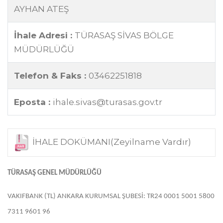
AYHAN ATEŞ
İhale Adresi :
TÜRASAŞ SİVAS BÖLGE
MÜDÜRLÜĞÜ
Telefon & Faks :
03462251818
Eposta :
ihale.sivas@turasas.gov.tr
İHALE DOKÜMANI(Zeyilname Vardır)
TÜRASAŞ GENEL MÜDÜRLÜĞÜ
VAKIFBANK (TL) ANKARA KURUMSAL ŞUBESİ: TR24 0001 5001 5800
7311 9601 96