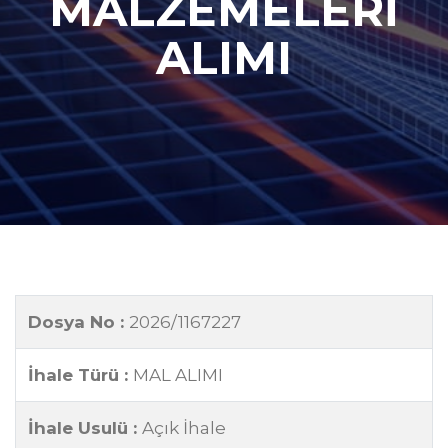
MALZEMELERİ
ALIMI
Dosya No :
2026/1167227
İhale Türü :
MAL ALIMI
İhale Usulü :
Açık İhale