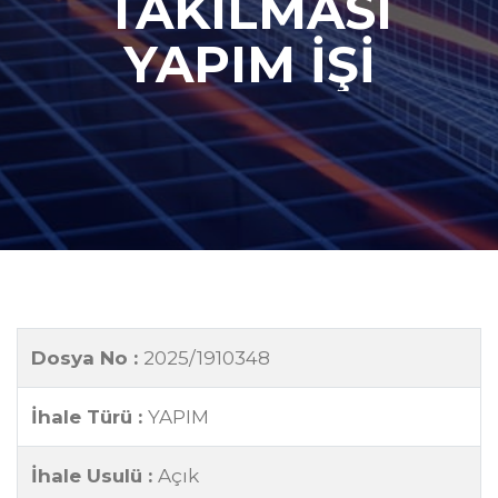
TAKILMASI
YAPIM İŞİ
Dosya No :
2025/1910348
İhale Türü :
YAPIM
İhale Usulü :
Açık