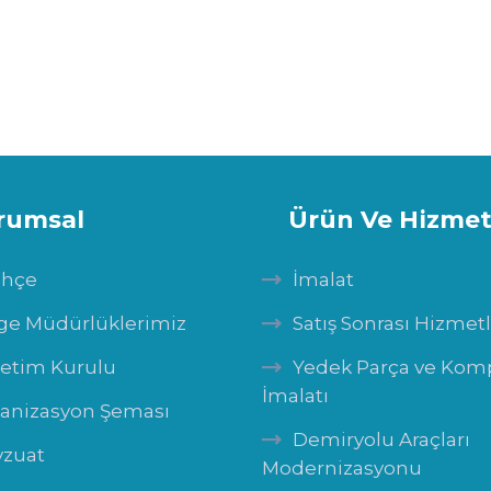
rumsal
Ürün Ve Hizmet
ihçe
İmalat
ge Müdürlüklerimiz
Satış Sonrası Hizmet
etim Kurulu
Yedek Parça ve Ko
İmalatı
anizasyon Şeması
Demiryolu Araçları
zuat
Modernizasyonu