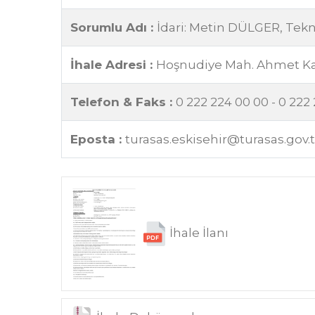
Sorumlu Adı :
İdari: Metin DÜLGER, Tek
İhale Adresi :
Hoşnudiye Mah. Ahmet Kana
Telefon & Faks :
0 222 224 00 00 - 0 222
Eposta :
turasas.eskisehir@turasas.gov.t
İhale İlanı