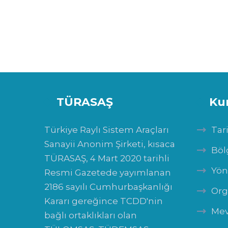
TÜRASAŞ
Ku
Türkiye Raylı Sistem Araçları
Tar
Sanayii Anonim Şirketi, kısaca
Böl
TÜRASAŞ, 4 Mart 2020 tarihli
Yön
Resmi Gazetede yayımlanan
2186 sayılı Cumhurbaşkanlığı
Org
Kararı gereğince TCDD'nin
Mev
bağlı ortaklıkları olan