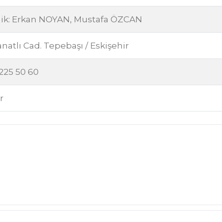
nik: Erkan NOYAN, Mustafa ÖZCAN
tlı Cad. Tepebaşı / Eskişehir
 225 50 60
r