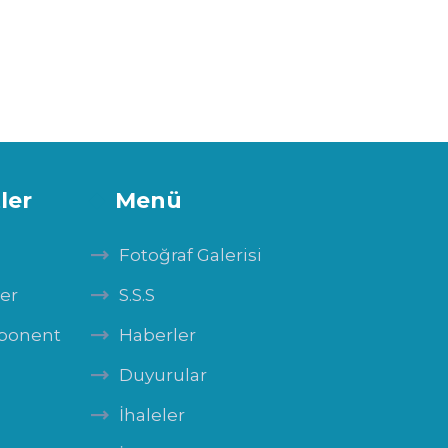
ler
Menü
Fotoğraf Galerisi
ler
S.S.S
mponent
Haberler
Duyurular
İhaleler