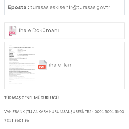
Eposta :
turasas.eskisehir@turasas.gov.tr
İhale Dokümanı
ihale İlanı
TÜRASAŞ GENEL MÜDÜRLÜĞÜ
VAKIFBANK (TL) ANKARA KURUMSAL ŞUBESİ: TR24 0001 5001 5800
7311 9601 96