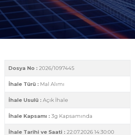
Dosya No :
2026/1097445
İhale Türü :
Mal Alımı
İhale Usulü :
Açık İhale
İhale Kapsamı :
3g Kapsamında
İhale Tarihi ve Saati :
22.07.2026 14:30:00