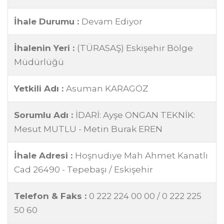
İhale Durumu :
Devam Ediyor
İhalenin Yeri :
(TÜRASAŞ) Eskişehir Bölge
Müdürlüğü
Yetkili Adı :
Asuman KARAGÖZ
Sorumlu Adı :
İDARİ: Ayşe ONGAN TEKNİK:
Mesut MUTLU - Metin Burak EREN
İhale Adresi :
Hoşnudiye Mah Ahmet Kanatlı
Cad 26490 - Tepebaşı / Eskişehir
Telefon & Faks :
0 222 224 00 00 / 0 222 225
50 60