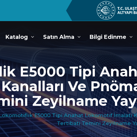
Katalog
Satın Alma
Bilgi Edinme
lik E5000 Tipi Ana
o Kanalları Ve Pnöm
emini Zeyilname Yay
 Lokomotiflik E5000 Tipi Anahat Lokomotif İmalatı
Tertibatı Temini Zeyilname Y