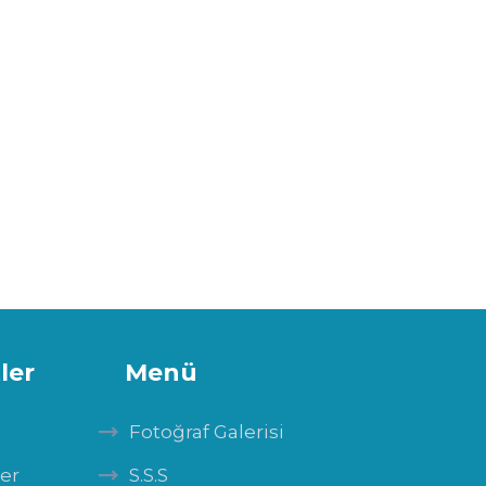
ler
Menü
Fotoğraf Galerisi
ler
S.S.S