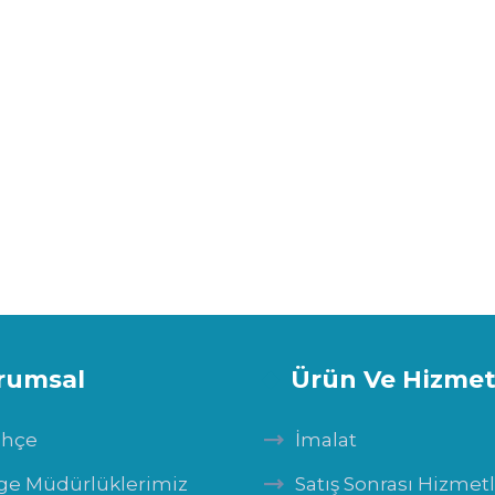
rumsal
Ürün Ve Hizmet
ihçe
İmalat
ge Müdürlüklerimiz
Satış Sonrası Hizmet