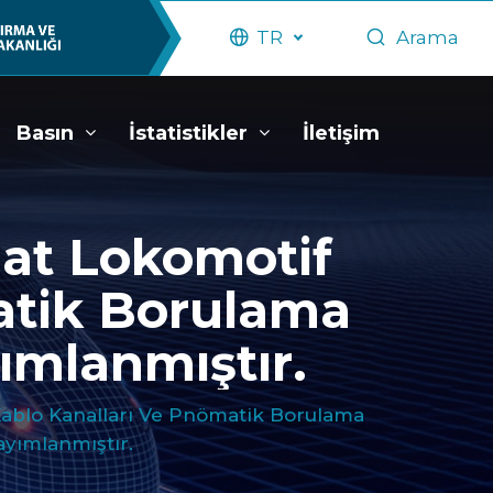
TR
Arama
Basın
İstatistikler
İletişim
hat Lokomotif
atik Borulama
ımlanmıştır.
 Kablo Kanalları Ve Pnömatik Borulama
ayımlanmıştır.