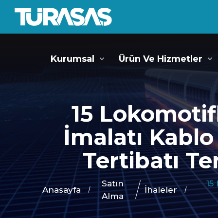
Kurumsal
Ürün Ve Hizmetler
15 Lokomotif
İmalatı Kabl
Tertibatı T
Satın
15
Anasayfa
İhaleler
Alma