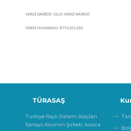
VERGİ DAİRESİ: ULUS VERGİ DAİRESİ
VERGİ NUMARASI: 8791201260
TÜRASAŞ
Ku
Türkiye Raylı Sistem Araçları
Tar
Sanayii Anonim Şirketi, kısaca
Böl