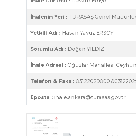
İhale Durumu :
Devam Ediyor.
İhalenin Yeri :
TÜRASAŞ Genel Müdürlüğü
Yetkili Adı :
Hasan Yavuz ERSOY
Sorumlu Adı :
Doğan YILDIZ
İhale Adresi :
Oğuzlar Mahallesi Ceyhu
Telefon & Faks :
03122029000 &031220
Eposta :
ihale.ankara@turasas.gov.tr