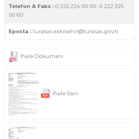
Telefon & Faks :
0 222 224 00 00- 0 222 225
50 60
Eposta :
turasas.eskisehir@turasas.gov.tr
İhale Dokümanı
İhale İlanı