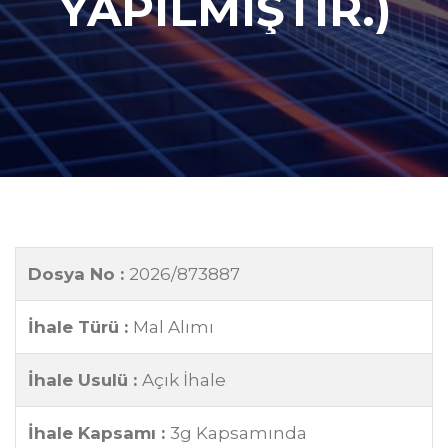
YAPILMIŞTIR.)
Dosya No :
2026/873887
İhale Türü :
Mal Alımı
İhale Usulü :
Açık İhale
İhale Kapsamı :
3g Kapsamında