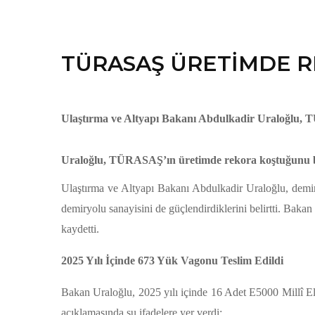
TÜRASAŞ ÜRETİMDE 
Ulaştırma ve Altyapı Bakanı Abdulkadir Uraloğlu, TÜR
Uraloğlu, TÜRASAŞ’ın üretimde rekora koştuğunu belirte
Ulaştırma ve Altyapı Bakanı Abdulkadir Uraloğlu, demiryo
demiryolu sanayisini de güçlendirdiklerini belirtti. Baka
kaydetti.
2025 Yılı İçinde 673 Yük Vagonu Teslim Edildi
Bakan Uraloğlu, 2025 yılı içinde 16 Adet E5000 Millî El
açıklamasında şu ifadelere yer verdi: