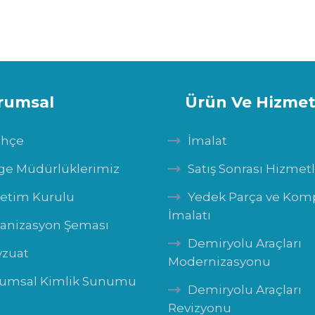
rumsal
Ürün Ve Hizmet
ihçe
İmalat
ge Müdürlüklerimiz
Satış Sonrası Hizmet
etim Kurulu
Yedek Parça ve Ko
İmalatı
anizasyon Şeması
Demiryolu Araçları
zuat
Modernizasyonu
umsal Kimlik Sunumu
Demiryolu Araçları
Revizyonu