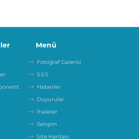
ler
Menü
Fotoğraf Galerisi
ler
S.S.S
mponent
Haberler
Duyurular
İhaleler
İletişim
Site Haritası