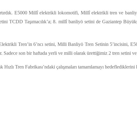
dık. E5000 Millî elektrikli lokomotifi, Millî elektrikli tren ve banliyö
 setini TCDD Taşımacılık’a; 8. millî banliyö setini de Gaziantep Büyük
trikli Tren’in 6’ncı setini, Milli Banliyö Tren Setinin 5’incisini, E50
adece son bir haftada yerli ve milli olarak ürettiğimiz 2 tren setini ve 
 Hızlı Tren Fabrikası’ndaki çalışmaları tamamlamayı hedeflediklerini k