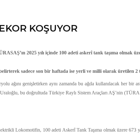
REKOR KOŞUYOR
ASAŞ’ın 2025 yılı içinde 100 adeti askerî tank taşıma olmak üzer
rek sadece son bir haftada ise yerli ve milli olarak üretilen 2 tren
lu ağını genişletirken aynı zamanda bu ağda kullanılacak her bir aracı
n Uraloğlu, bu doğrultuda Türkiye Raylı Sistem Araçları AŞ’nin (TÜRASAŞ
ektrikli Lokomotifin, 100 adeti Askerî Tank Taşıma olmak üzere 673 yük