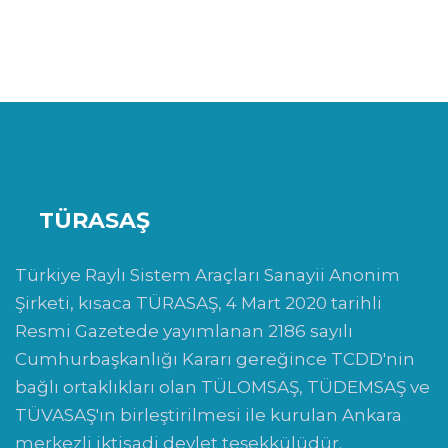
TÜRASAŞ
Türkiye Raylı Sistem Araçları Sanayii Anonim
Şirketi, kısaca TÜRASAŞ, 4 Mart 2020 tarihli
Resmi Gazetede yayımlanan 2186 sayılı
Cumhurbaşkanlığı Kararı gereğince TCDD'nin
bağlı ortaklıkları olan TÜLOMSAŞ, TÜDEMSAŞ ve
TÜVASAŞ'ın birleştirilmesi ile kurulan Ankara
merkezli iktisadi devlet teşekkülüdür.