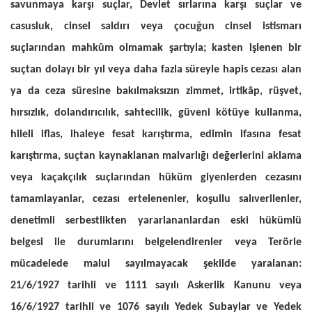
savunmaya karşı suçlar, Devlet sırlarına karşı suçlar ve
casusluk, cinsel saldırı veya çocuğun cinsel istismarı
suçlarından mahkûm olmamak şartıyla; kasten işlenen bir
suçtan dolayı bir yıl veya daha fazla süreyle hapis cezası alan
ya da ceza süresine bakılmaksızın zimmet, irtikâp, rüşvet,
hırsızlık, dolandırıcılık, sahtecilik, güveni kötüye kullanma,
hileli iflas, ihaleye fesat karıştırma, edimin ifasına fesat
karıştırma, suçtan kaynaklanan malvarlığı değerlerini aklama
veya kaçakçılık suçlarından hüküm giyenlerden cezasını
tamamlayanlar, cezası ertelenenler, koşullu salıverilenler,
denetimli serbestlikten yararlananlardan eski hükümlü
belgesi ile durumlarını belgelendirenler veya Terörle
mücadelede malul sayılmayacak şekilde yaralanan:
21/6/1927 tarihli ve 1111 sayılı Askerlik Kanunu veya
16/6/1927 tarihli ve 1076 sayılı Yedek Subaylar ve Yedek