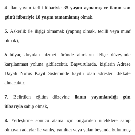
İlan yayım tarihi itibariyle
35 yaşını aşmamış ve ilanın son
4.
günü itibariyle 18 yaşını tamamlamış
olmak,
Askerlik ile ilişiği olmamak (yapmış olmak, tecilli veya muaf
5.
olmak),
.İhtiyaç duyulan hizmet türünde alımların il/ilçe düzeyinde
6
karşılanması yoluna gidilecektir. Başvurularda, kişilerin Adrese
Dayalı Nüfus Kayıt Sisteminde kayıtlı olan adresleri dikkate
alınacaktır.
Belirtilen eğitim düzeyine
ilanın yayımlandığı gün
7.
itibarıyla
sahip olmak,
Yerleştirme sonucu atama için öngörülen niteliklere sahip
8.
olmayan adaylar ile yanlış, yanıltıcı veya yalan beyanda bulunmuş