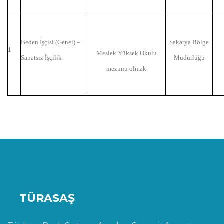
Beden İşçisi (Genel) –
Sakarya Bölge
1
Meslek Yüksek Okulu
Sanatsız İşçilik
Müdürlüğü
mezunu olmak
TÜRASAŞ