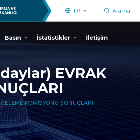
TR
Arama
Basın
İstatistikler
İletişim
Adaylar) EVRAK
NUÇLARI
K İNCELEME KOMİSYONU SONUÇLARI