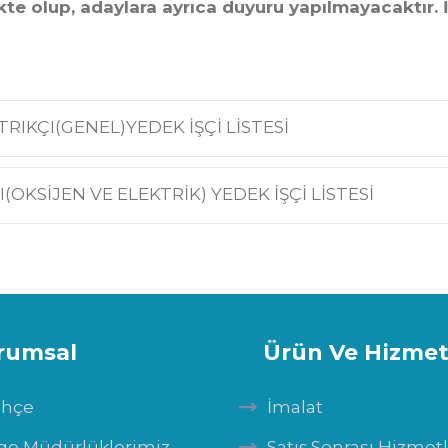
olup, adaylara ayrıca duyuru yapılmayacaktır. İ
IKÇI(GENEL)YEDEK İŞÇİ LİSTESİ
KSİJEN VE ELEKTRİK) YEDEK İŞÇİ LİSTESİ
rumsal
Ürün Ve Hizmet
ihçe
İmalat
ge Müdürlüklerimiz
Satış Sonrası Hizmet