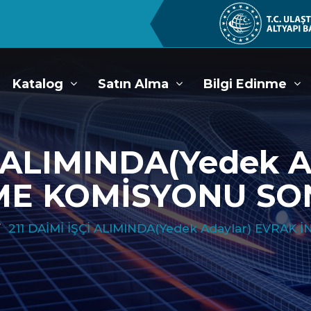
Katalog
Satın Alma
Bilgi Edinme
İ ALIMINDA(Yedek 
ME KOMİSYONU SO
211 DAİMİ İŞÇİ ALIMINDA(Yedek Adaylar) EVRA