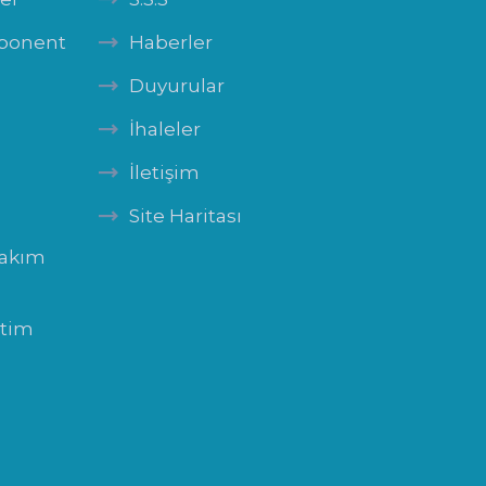
mponent
Haberler
Duyurular
İhaleler
İletişim
Site Haritası
Bakım
itim