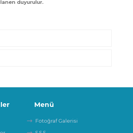
lanen duyurulur.
ler
Menü
Fotoğraf Galerisi
ler
S.S.S